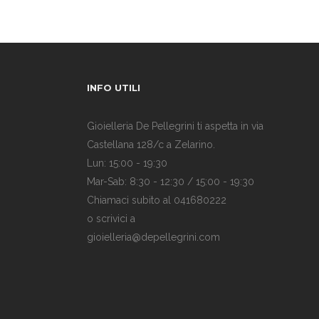
INFO UTILI
Gioielleria De Pellegrini ti aspetta in via
Castellana 128/c a Zelarino.
Lun: 15:00 - 19:30
Mar-Sab: 8:30 - 12:30 / 15:00 - 19:30
Chiamaci subito al 041680222
o scrivici a
gioielleria@depellegrini.com