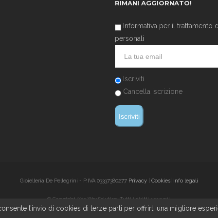
RIMANI AGGIORNATO!
Informativa per il trattamento d
personali
Iscriviti
Cancella iscrizione
Gioielleria De Pellegrini - P.IVA 03337380277
Privacy
|
Cookies
|
Info legali
© Copyright 2019 WowSolution. Tutti i diritti riservati.
onsente l’invio di cookies di terze parti per offrirti una migliore esper