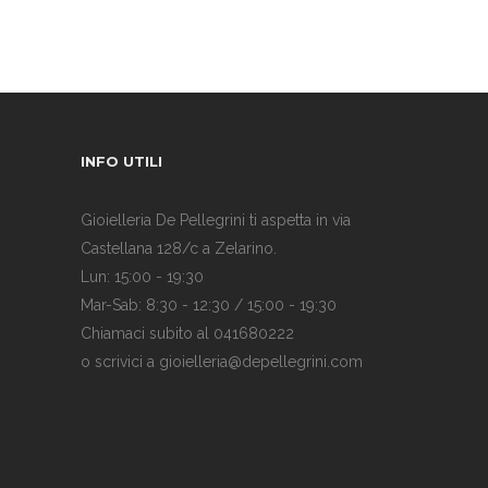
INFO UTILI
Gioielleria De Pellegrini ti aspetta in via
Castellana 128/c a Zelarino.
Lun: 15:00 - 19:30
Mar-Sab: 8:30 - 12:30 / 15:00 - 19:30
Chiamaci subito al 041680222
o scrivici a gioielleria@depellegrini.com