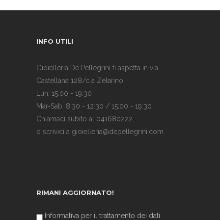
INFO UTILI
Gioielleria De Pellegrini ti aspetta in via
Castellana 128/c a Zelarino.
Lun: 15:00 - 19:30
Mar-Sab: 8:30 - 12:30 / 15:00 - 19:30
Chiamaci subito al 041680222
o scrivici a gioielleria@depellegrini.com
RIMANI AGGIORNATO!
Informativa per il trattamento dei dati