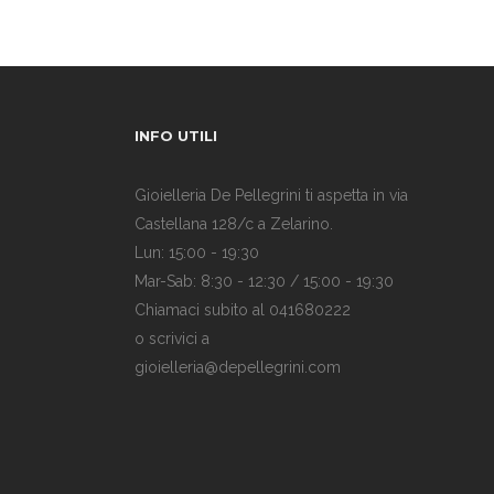
INFO UTILI
Gioielleria De Pellegrini ti aspetta in via
Castellana 128/c a Zelarino.
Lun: 15:00 - 19:30
Mar-Sab: 8:30 - 12:30 / 15:00 - 19:30
Chiamaci subito al 041680222
o scrivici a
gioielleria@depellegrini.com