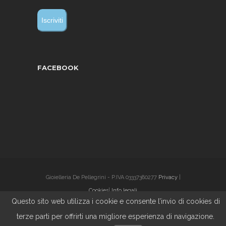
FACEBOOK
Gioielleria De Pellegrini - P.IVA 03337380277
Privacy
|
Cookies
|
Info legali
Questo sito web utilizza i cookie e consente l’invio di cookies di
© Copyright 2019 WowSolution. Tutti i diritti riservati.
terze parti per offrirti una migliore esperienza di navigazione.