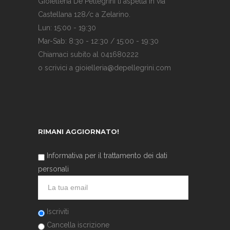
Gioielleria De Pellegrini ti aspetta in via
Castellana 128/c a Zelarino.
Lun: 15:00 - 19:30
Mar-Sab: 8:30 - 12:30 / 15:00 - 19:30
Chiamaci subito al 041680222
o scrivici a gioielleria@depellegrini.com
RIMANI AGGIORNATO!
Informativa per il trattamento dei dati
personali
Iscriviti
Cancella iscrizione