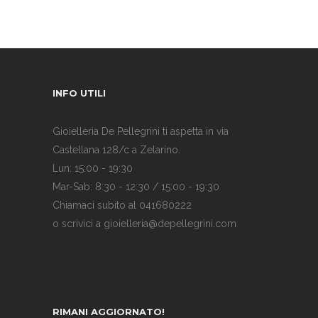
INFO UTILI
Gioielleria De Pellegrini ti aspetta in via
Castellana 128/c a Zelarino.
Lun: 15:00 - 19:30
Mar-Sab: 8:30 - 12:30 / 15:00 - 19:30
Chiamaci subito al 041680222
o scrivici a gioielleria@depellegrini.com
RIMANI AGGIORNATO!